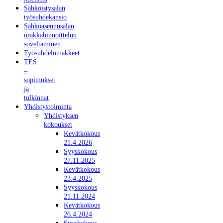
Sähköistysalan
työsuhdekansio
Sähköasennusalan
urakkahinnoittelun
soveltaminen
Työsuhdelomakkeet
TES
–
sopimukset
ja
tulkinnat
Yhdistystoiminta
Yhdistyksen
kokoukset
Kevätkokous
21.4.2026
Syyskokous
27.11.2025
Kevätkokous
23.4.2025
Syyskokous
21.11.2024
Kevätkokous
26.4.2024