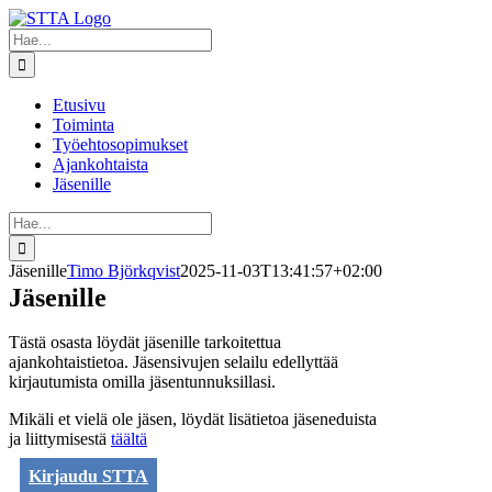
Skip
to
Etsi
content
...
Etusivu
Toiminta
Työehtosopimukset
Ajankohtaista
Jäsenille
Etsi
...
Jäsenille
Timo Björkqvist
2025-11-03T13:41:57+02:00
Jäsenille
Tästä osasta löydät jäsenille tarkoitettua
ajankohtaistietoa. Jäsensivujen selailu edellyttää
kirjautumista omilla jäsentunnuksillasi.
Mikäli et vielä ole jäsen, löydät lisätietoa jäseneduista
ja liittymisestä
täältä
Kirjaudu STTA