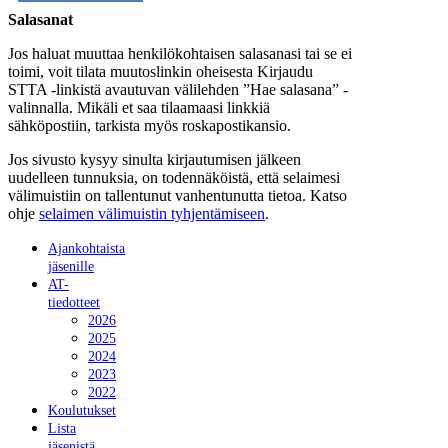
Salasanat
Jos haluat muuttaa henkilökohtaisen salasanasi tai se ei
toimi, voit tilata muutoslinkin oheisesta Kirjaudu
STTA -linkistä avautuvan välilehden ”Hae salasana” -
valinnalla. Mikäli et saa tilaamaasi linkkiä
sähköpostiin, tarkista myös roskapostikansio.
Jos sivusto kysyy sinulta kirjautumisen jälkeen
uudelleen tunnuksia, on todennäköistä, että selaimesi
välimuistiin on tallentunut vanhentunutta tietoa. Katso
ohje
selaimen välimuistin tyhjentämiseen
.
Ajankohtaista
jäsenille
AT-
tiedotteet
2026
2025
2024
2023
2022
Koulutukset
Lista
jäsenistä