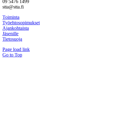
09 5476 1499
stta@stta.fi
Toiminta
Työehtosopimukset
Ajankohtaista
Jäsenille
Tietosuoja
Page load link
Go to Top