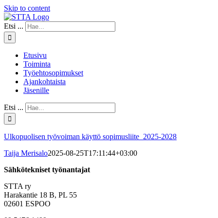
Skip to content
Etsi ...
Etusivu
Toiminta
Työehtosopimukset
Ajankohtaista
Jäsenille
Etsi ...
Ulkopuolisen työvoiman käyttö sopimusliite_2025-2028
Taija Merisalo
2025-08-25T17:11:44+03:00
Sähkötekniset työnantajat
STTA ry
Harakantie 18 B, PL 55
02601 ESPOO