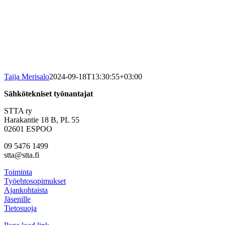
Taija Merisalo
2024-09-18T13:30:55+03:00
Sähkötekniset työnantajat
STTA ry
Harakantie 18 B, PL 55
02601 ESPOO
09 5476 1499
stta@stta.fi
Toiminta
Työehtosopimukset
Ajankohtaista
Jäsenille
Tietosuoja