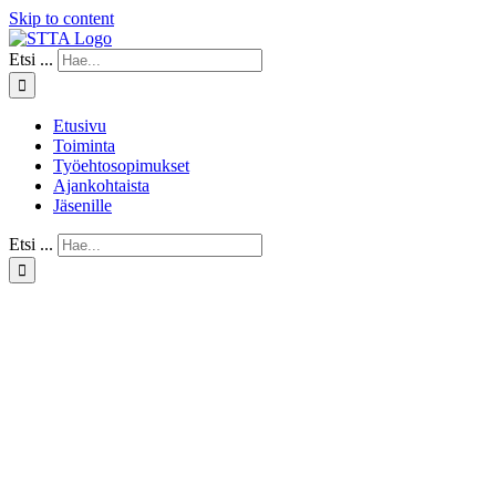
Skip to content
Etsi ...
Etusivu
Toiminta
Työehtosopimukset
Ajankohtaista
Jäsenille
Etsi ...