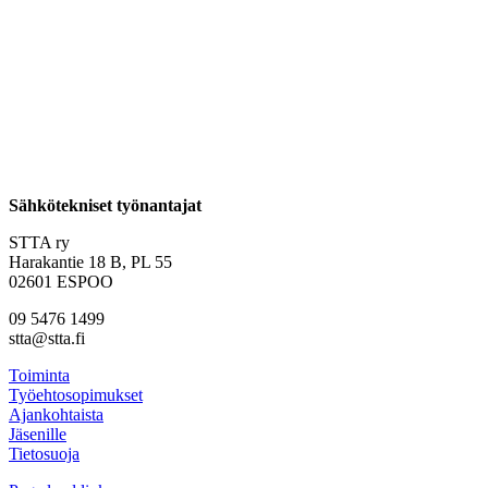
Sähkötekniset työnantajat
STTA ry
Harakantie 18 B, PL 55
02601 ESPOO
09 5476 1499
stta@stta.fi
Toiminta
Työehtosopimukset
Ajankohtaista
Jäsenille
Tietosuoja