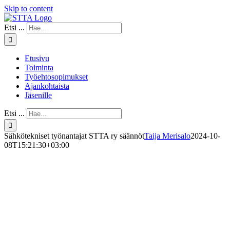
Skip to content
Etsi ...
Etusivu
Toiminta
Työehtosopimukset
Ajankohtaista
Jäsenille
Etsi ...
Sähkötekniset työnantajat STTA ry säännöt
Taija Merisalo
2024-10-
08T15:21:30+03:00