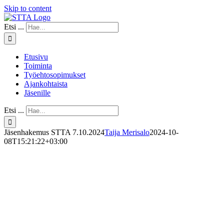
Skip to content
Etsi ...
Etusivu
Toiminta
Työehtosopimukset
Ajankohtaista
Jäsenille
Etsi ...
Jäsenhakemus STTA 7.10.2024
Taija Merisalo
2024-10-
08T15:21:22+03:00