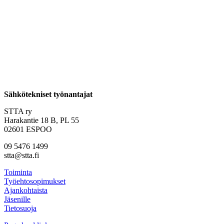
Sähkötekniset työnantajat
STTA ry
Harakantie 18 B, PL 55
02601 ESPOO
09 5476 1499
stta@stta.fi
Toiminta
Työehtosopimukset
Ajankohtaista
Jäsenille
Tietosuoja