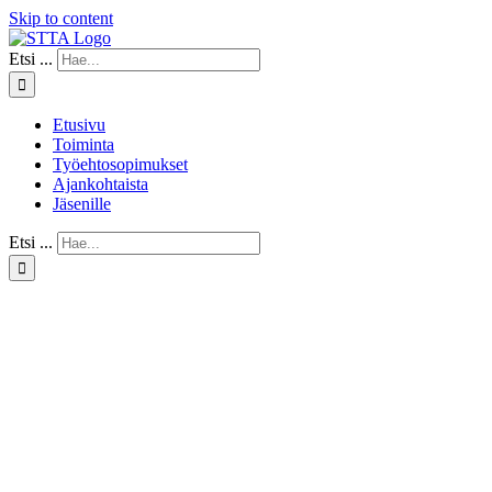
Skip to content
Etsi ...
Etusivu
Toiminta
Työehtosopimukset
Ajankohtaista
Jäsenille
Etsi ...