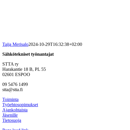
Taija Merisalo
2024-10-29T16:32:38+02:00
Sähkötekniset työnantajat
STTA ry
Harakantie 18 B, PL 55
02601 ESPOO
09 5476 1499
stta@stta.fi
Toiminta
Työehtosopimukset
Ajankohtaista
Jäsenille
Tietosuoja