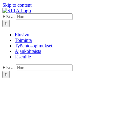
Skip to content
Etsi ...
Etusivu
Toiminta
Työehtosopimukset
Ajankohtaista
Jäsenille
Etsi ...