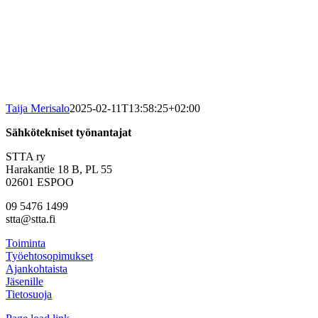
Taija Merisalo
2025-02-11T13:58:25+02:00
Sähkötekniset työnantajat
STTA ry
Harakantie 18 B, PL 55
02601 ESPOO
09 5476 1499
stta@stta.fi
Toiminta
Työehtosopimukset
Ajankohtaista
Jäsenille
Tietosuoja