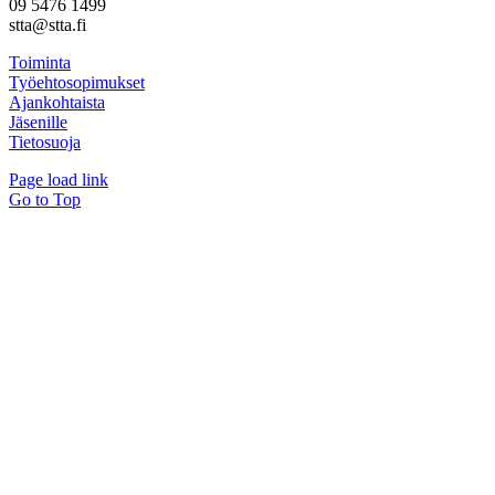
09 5476 1499
stta@stta.fi
Toiminta
Työehtosopimukset
Ajankohtaista
Jäsenille
Tietosuoja
Page load link
Go to Top