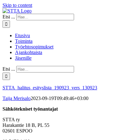
Skip to content
Etsi ...
Etusivu
Toiminta
Työehtosopimukset
Ajankohtaista
Jäsenille
Etsi ...
STTA_halitus_esityslista_190923_vers_130923
Taija Merisalo
2023-09-19T09:49:46+03:00
Sähkötekniset työnantajat
STTA ry
Harakantie 18 B, PL 55
02601 ESPOO