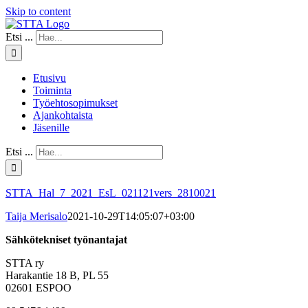
Skip to content
Etsi ...
Etusivu
Toiminta
Työehtosopimukset
Ajankohtaista
Jäsenille
Etsi ...
STTA_Hal_7_2021_EsL_021121vers_2810021
Taija Merisalo
2021-10-29T14:05:07+03:00
Sähkötekniset työnantajat
STTA ry
Harakantie 18 B, PL 55
02601 ESPOO