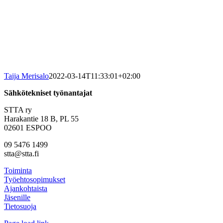
Taija Merisalo
2022-03-14T11:33:01+02:00
Sähkötekniset työnantajat
STTA ry
Harakantie 18 B, PL 55
02601 ESPOO
09 5476 1499
stta@stta.fi
Toiminta
Työehtosopimukset
Ajankohtaista
Jäsenille
Tietosuoja