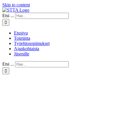
Skip to content
Etsi ...
Etusivu
Toiminta
Työehtosopimukset
Ajankohtaista
Jäsenille
Etsi ...