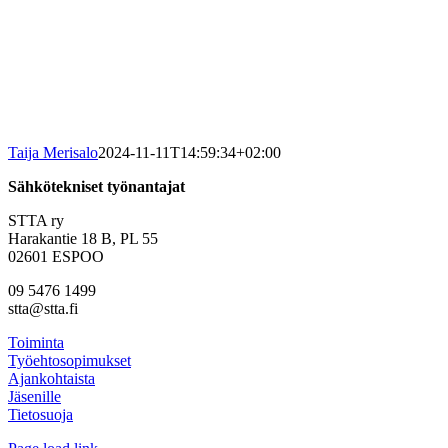
Taija Merisalo
2024-11-11T14:59:34+02:00
Sähkötekniset työnantajat
STTA ry
Harakantie 18 B, PL 55
02601 ESPOO
09 5476 1499
stta@stta.fi
Toiminta
Työehtosopimukset
Ajankohtaista
Jäsenille
Tietosuoja