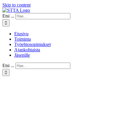
Skip to content
Etsi ...
Etusivu
Toiminta
Työehtosopimukset
Ajankohtaista
Jäsenille
Etsi ...