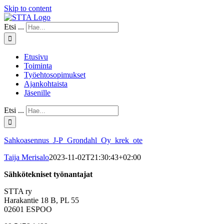
Skip to content
Etsi ...
Etusivu
Toiminta
Työehtosopimukset
Ajankohtaista
Jäsenille
Etsi ...
Sahkoasennus_J-P_Grondahl_Oy_krek_ote
Taija Merisalo
2023-11-02T21:30:43+02:00
Sähkötekniset työnantajat
STTA ry
Harakantie 18 B, PL 55
02601 ESPOO