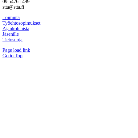
09 5476 1499
stta@stta.fi
Toiminta
Työehtosopimukset
Ajankohtaista
Jäsenille
Tietosuoja
Page load link
Go to Top