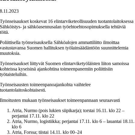
8.11.2023
Työnseisaukset koskevat 16 elintarviketeollisuuden tuotantolaitoksessa
Sähköistys- ja sähköasennusalan työehtoehtosopimuksella tehtäviä
töitä.
Poliittisella työnseisauksella Sähköalojen ammattiliitto ilmoittaa
vastustavansa Suomen hallituksen työlainsäädäntöön suunnittelemia
muutoksia.
Työnseisaukset liittyvät Suomen elintarviketyöläisten liiton samoissa
kohteissa kyseisinä ajankohtina toimeenpanemiin poliittisiin
työtaisteluihin.
Työnseisausten toimeenpanoajankohta vaihtelee
tuotantolaitoskohtaisesti.
Ilmoitusten mukaan työnseisaukset toimeenpannaan seuraavasti
Atria, Nurmo (pois lukien siipikarja); torstai 16.11. klo 22 –
perjantai 17.11. klo 22
Atria, Nurmo, logistiikka; perjantai 17.11. klo 6 – lauantai 18.11.
klo 6
Atria, Forssa; tiistai 14.11. klo 00–24