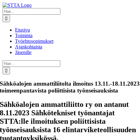
Skip
to
Etsi
content
...
Etusivu
Toiminta
Työehtosopimukset
Ajankohtaista
Jäsenille
Etsi
...
Sähköalojen ammattiliitolta ilmoitus 13.11.-18.11.2023
toimeenpantavista poliittisista työnseisauksista
Sähköalojen ammattiliitto ry on antanut
8.11.2023 Sähkötekniset työnantajat
STTA:lle ilmoituksen poliittisista
työnseisauksista 16 elintarviketeollisuuden
tuotantoyksikössä.