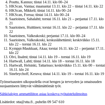
Pouttu, Kannus; tiistai 14.11. klo 00–24
HKScan, Vantaa; maanantai 13.11. klo 22 – tiistai 14.11. klo 22
HKScan, Mikkeli; tiistai 14.11. klo 00–24
HKScan, Forssa; tiistai 14.11. klo 00–24
Saarioinen, Sahalahti; torstai 16.11. klo 21 – perjantai 17.11. klo
21
Saarioinen, Huittinen; torstai 16.11. klo 22 – perjantai 17.11. klo
22
Saarioinen, Valkeakoski; perjantai 17.11. klo 00–24
Saarioinen, Valkeakoski, keskuslähettämö; keskiviikko 15.11.
klo 22 – torstai 16.11. klo 22
Kymppi-Maukkaat, Akaa; torstai 16.11. klo 22 – perjantai 17.11.
klo 22
Olvi, Iisalmi; tiistai 14.11. klo 19 – torstai 16.11. klo 19
Hartwall, Lahti; tiistai 14.11. klo 18 – torstai 16.11. klo 18
Hartwall, Helsinki, Tattarisuo; keskiviikko 15.11. klo 00 – torstai
16.11. klo 24
Sinebrychoff, Kerava; tiistai 14.11. klo 19 – torstai 16.11. klo 19
Työnseisausten ulkopuolella ovat hengen ja terveyden ja omaisuuden
suojaamiseen liittyvät välttämättömät työt.
Sähköalojen ammattiliiton asiaa koskeva työtaisteluilmoitus
Lisätiedot: stta@stta.fi , puhelin 09 547 610