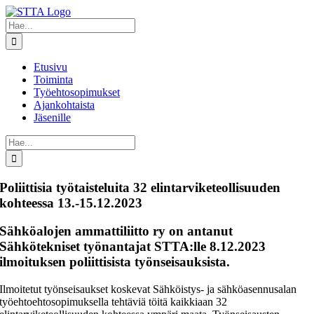
Skip
to
Etsi
content
...
Etusivu
Toiminta
Työehtosopimukset
Ajankohtaista
Jäsenille
Etsi
...
Poliittisia työtaisteluita 32 elintarviketeollisuuden
kohteessa 13.-15.12.2023
Sähköalojen ammattiliitto ry on antanut
Sähkötekniset työnantajat STTA:lle 8.12.2023
ilmoituksen poliittisista työnseisauksista.
Ilmoitetut työnseisaukset koskevat Sähköistys- ja sähköasennusalan
työehtoehtosopimuksella tehtäviä töitä kaikkiaan 32