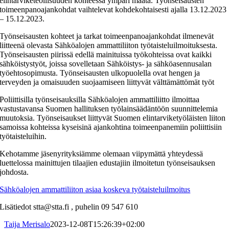
elintarviketeollisuuden kohteessa ympäri maata.
Työnseisausten
toimeenpanoajankohdat vaihtelevat kohdekohtaisesti ajalla 13.12.2023
– 15.12.2023.
Työnseisausten kohteet ja tarkat toimeenpanoajankohdat ilmenevät
liitteenä olevasta Sähköalojen ammattiliiton työtaisteluilmoituksesta.
Työnseisausten piirissä edellä mainituissa työkohteissa ovat kaikki
sähköistystyöt, joissa sovelletaan Sähköistys- ja sähköasennusalan
työehtosopimusta.
Työnseisausten ulkopuolella ovat hengen ja
terveyden ja omaisuuden suojaamiseen liittyvät välttämättömät työt
Poliittisilla työnseisauksilla Sähköalojen ammattiliitto ilmoittaa
vastustavansa Suomen hallituksen työlainsäädäntöön suunnittelemia
muutoksia.
Työnseisaukset liittyvät Suomen elintarviketyöläisten liiton
samoissa kohteissa kyseisinä ajankohtina toimeenpanemiin poliittisiin
työtaisteluihin.
Kehotamme jäsenyrityksiämme olemaan viipymättä yhteydessä
luettelossa mainittujen tilaajien edustajiin ilmoitetun työnseisauksen
johdosta.
Sähköalojen ammattiliiton asiaa koskeva työtaisteluilmoitus
Lisätiedot stta@stta.fi , puhelin 09 547 610
Taija Merisalo
2023-12-08T15:26:39+02:00