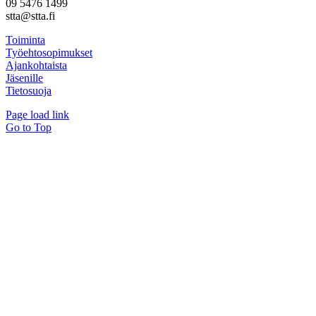
09 5476 1499
stta@stta.fi
Toiminta
Työehtosopimukset
Ajankohtaista
Jäsenille
Tietosuoja
Page load link
Go to Top