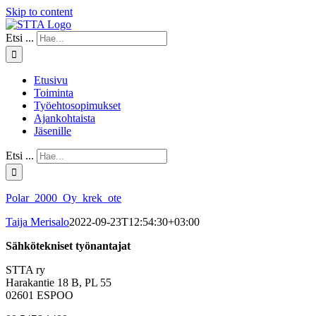
Skip to content
Etsi ...
Etusivu
Toiminta
Työehtosopimukset
Ajankohtaista
Jäsenille
Etsi ...
Polar_2000_Oy_krek_ote
Taija Merisalo
2022-09-23T12:54:30+03:00
Sähkötekniset työnantajat
STTA ry
Harakantie 18 B, PL 55
02601 ESPOO