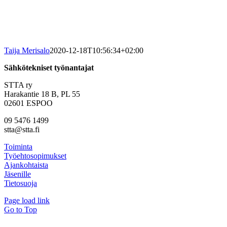
Taija Merisalo
2020-12-18T10:56:34+02:00
Sähkötekniset työnantajat
STTA ry
Harakantie 18 B, PL 55
02601 ESPOO
09 5476 1499
stta@stta.fi
Toiminta
Työehtosopimukset
Ajankohtaista
Jäsenille
Tietosuoja
Page load link
Go to Top