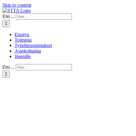
Skip to content
Etsi ...
Etusivu
Toiminta
Työehtosopimukset
Ajankohtaista
Jäsenille
Etsi ...