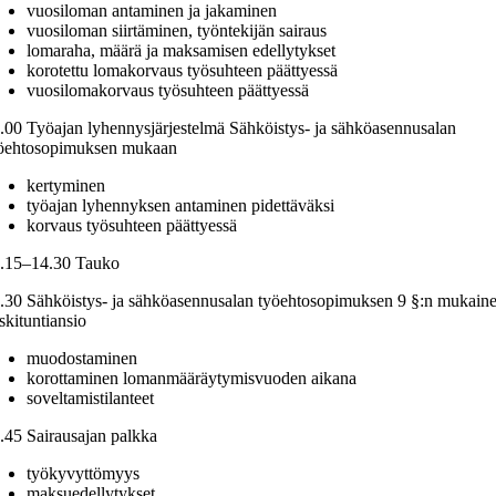
vuosiloman antaminen ja jakaminen
vuosiloman siirtäminen, työntekijän sairaus
lomaraha, määrä ja maksamisen edellytykset
korotettu lomakorvaus työsuhteen päättyessä
vuosilomakorvaus työsuhteen päättyessä
.00 Työajan lyhennysjärjestelmä Sähköistys- ja sähköasennusalan
öehtosopimuksen mukaan
kertyminen
työajan lyhennyksen antaminen pidettäväksi
korvaus työsuhteen päättyessä
.15–14.30 Tauko
.30 Sähköistys- ja sähköasennusalan työehtosopimuksen 9 §:n mukain
skituntiansio
muodostaminen
korottaminen lomanmääräytymisvuoden aikana
soveltamistilanteet
.45 Sairausajan palkka
työkyvyttömyys
maksuedellytykset