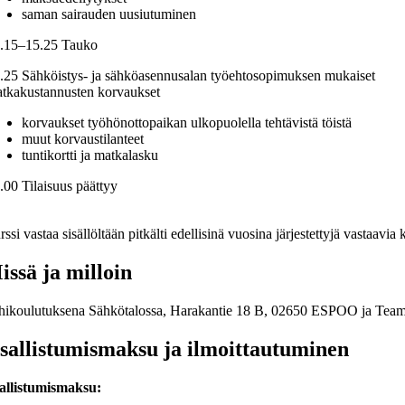
saman sairauden uusiutuminen
.15–15.25 Tauko
.25 Sähköistys- ja sähköasennusalan työehtosopimuksen mukaiset
tkakustannusten korvaukset
korvaukset työhönottopaikan ulkopuolella tehtävistä töistä
muut korvaustilanteet
tuntikortti ja matkalasku
.00 Tilaisuus päättyy
ssi vastaa sisällöltään pitkälti edellisinä vuosina järjestettyjä vastaavia
issä ja milloin
hikoulutuksena Sähkötalossa, Harakantie 18 B, 02650 ESPOO ja Teamsi
sallistumismaksu ja ilmoittautuminen
allistumismaksu: