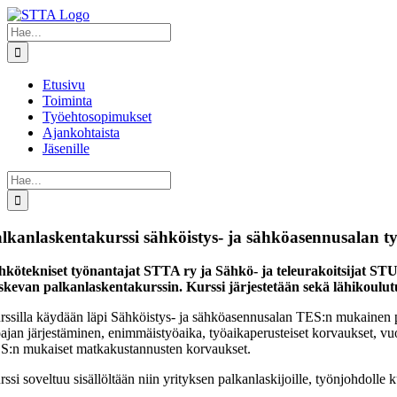
Skip
to
Etsi
content
...
Etusivu
Toiminta
Työehtosopimukset
Ajankohtaista
Jäsenille
Etsi
...
lkanlaskentakurssi sähköistys- ja sähköasennusalan ty
hkötekniset työnantajat STTA ry ja Sähkö- ja teleurakoitsijat STU
skevan palkanlaskentakurssin. Kurssi järjestetään sekä lähikoulut
rssilla käydään läpi Sähköistys- ja sähköasennusalan TES:n mukainen pa
öajan järjestäminen, enimmäistyöaika, työaikaperusteiset korvaukset, vu
S:n mukaiset matkakustannusten korvaukset.
ssi soveltuu sisällöltään niin yrityksen palkanlaskijoille, työnjohdolle k