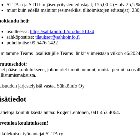
STTA:n ja STUL:n jäsenyritysten edustajat; 155,00 € (+ alv 25,5 %)
muut kuin edellä mainitut (esimerkiksi tilitoimistojen edustajat); 23
moittaudu heti:
osoitteessa:
https://sahkoinfo.fi/product/1034
sähköpostitse:
tilaukset@sahkoinfo.fi
puhelimitse 09 5476 1422
imitamme Teams -osallistujille Teams -linkit viimeistään viikon 46/20
ruutusehdot:
s et pääse koulutukseen, johon olet ilmoittautunut, muista peruuttaa os
allistumismaksusta.
laisuuden järjestelyistä vastaa Sähköinfo Oy.
isätiedot
sätietoja koulutuksesta antaa: Roger Lehtonen, 041 453 4064.
rvetuloa koulutukseen!
hkötekniset työnantajat STTA ry