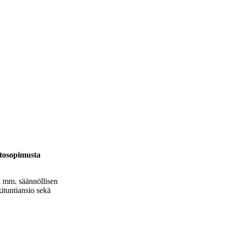
htosopimusta
i mm. säännöllisen
ituntiansio sekä