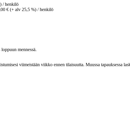
 / henkilö
0,00 € (+ alv 25,5 %) / henkilö
24 loppuun mennessä.
allistumisesi viimeistään viikko ennen tilaisuutta. Muussa tapauksessa 