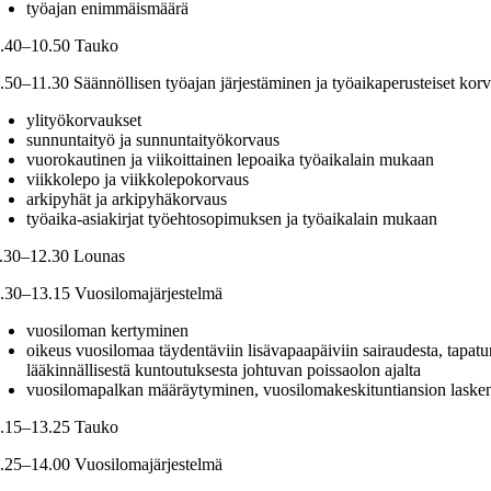
työajan enimmäismäärä
.40–10.50 Tauko
.50–11.30 Säännöllisen työajan järjestäminen ja työaikaperusteiset kor
ylityökorvaukset
sunnuntaityö ja sunnuntaityökorvaus
vuorokautinen ja viikoittainen lepoaika työaikalain mukaan
viikkolepo ja viikkolepokorvaus
arkipyhät ja arkipyhäkorvaus
työaika-asiakirjat työehtosopimuksen ja työaikalain mukaan
.30–12.30 Lounas
.30–13.15 Vuosilomajärjestelmä
vuosiloman kertyminen
oikeus vuosilomaa täydentäviin lisävapaapäiviin sairaudesta, tapatu
lääkinnällisestä kuntoutuksesta johtuvan poissaolon ajalta
vuosilomapalkan määräytyminen, vuosilomakeskituntiansion laske
.15–13.25 Tauko
.25–14.00 Vuosilomajärjestelmä