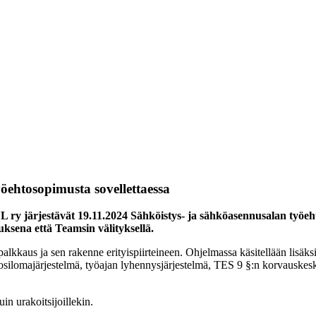
öehtosopimusta sovellettaessa
L ry järjestävät 19.11.2024 Sähköistys- ja sähköasennusalan työe
uksena että Teamsin välityksellä.
lkkaus ja sen rakenne erityispiirteineen. Ohjelmassa käsitellään lisäks
osilomajärjestelmä, työajan lyhennysjärjestelmä, TES 9 §:n korvauskesk
uin urakoitsijoillekin.