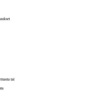
vaukset
rmasta tai
nta