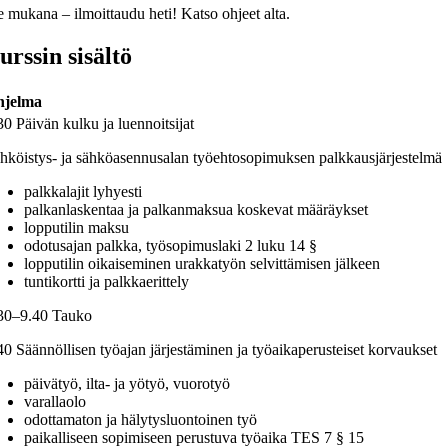
e mukana – ilmoittaudu heti! Katso ohjeet alta.
urssin sisältö
hjelma
30 Päivän kulku ja luennoitsijat
hköistys- ja sähköasennusalan työehtosopimuksen palkkausjärjestelmä
palkkalajit lyhyesti
palkanlaskentaa ja palkanmaksua koskevat määräykset
lopputilin maksu
odotusajan palkka, työsopimuslaki 2 luku 14 §
lopputilin oikaiseminen urakkatyön selvittämisen jälkeen
tuntikortti ja palkkaerittely
30–9.40 Tauko
40 Säännöllisen työajan järjestäminen ja työaikaperusteiset korvaukset
päivätyö, ilta- ja yötyö, vuorotyö
varallaolo
odottamaton ja hälytysluontoinen työ
paikalliseen sopimiseen perustuva työaika TES 7 § 15