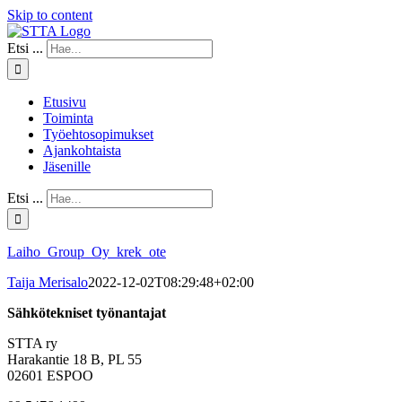
Skip to content
Etsi ...
Etusivu
Toiminta
Työehtosopimukset
Ajankohtaista
Jäsenille
Etsi ...
Laiho_Group_Oy_krek_ote
Taija Merisalo
2022-12-02T08:29:48+02:00
Sähkötekniset työnantajat
STTA ry
Harakantie 18 B, PL 55
02601 ESPOO