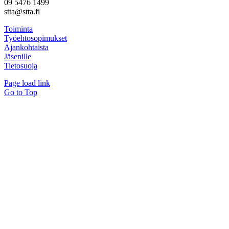
09 5476 1499
stta@stta.fi
Toiminta
Työehtosopimukset
Ajankohtaista
Jäsenille
Tietosuoja
Page load link
Go to Top