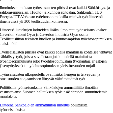
Ilmoituksen mukaan työnseisausten piirissä ovat kaikki Sähköistys- ja
sähköasennusalan, Huolto- ja kunnossapitoalan, Sähköalan TES
Energia-ICT-Verkosto työehtosopimuksilla tehtävät työt liitteessä
ilmenevissä yli 300 teollisuuden kohteessa.
Liitteessä lueteltujen kohteiden lisäksi ilmoitettu työnseisaus koskee
Caverion Suomi Oy:n ja Caverion Industria Oy:n osalta
Teollisuusliiton teknisen huollon ja kunnossapidon työehtosopimuksen
alaisia töitä.
Työnseisausten piirissä ovat kaikki edellä manituissa kohteissa tehtävät
sähköistystyöt, joissa sovelletaan jotakin edellä mainituista
työehtosopimuksista joko työehtosopimuslain (työnantajajärjestöjen
jäsenyritykset) tai työehtosopimuksen yleissitovuuden nojalla.
Työnseisausten ulkopuolella ovat lisäksi hengen ja terveyden ja
omaisuuden suojaamiseen liittyvät välttämättömät työt.
Poliittisilla työnseisauksilla Sähköalojen ammattiliitto ilmoittaa
vastustavansa Suomen hallituksen työlainsäädäntöön suunnittelemia
muutoksia.
Liitteenä Sähköalojen ammattiliiton ilmoitus
poliittisista
työnseisauksista