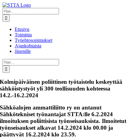
Skip
to
Etsi
content
...
Etusivu
Toiminta
Työehtosopimukset
Ajankohtaista
Jäsenille
Etsi
...
Kolmipäiväinen poliittinen työtaistelu keskeyttää
sähköistystyöt yli 300 teollisuuden kohteessa
14.2.-16.2.2024
Sähköalojen ammattiliitto ry on antanut
Sähkötekniset työnantajat STTA:lle 6.2.2024
ilmoituksen poliittisista työnseisauksista. Ilmoitetut
työnseisaukset alkavat 14.2.2024 klo 00.00 ja
päättyvät 16.2.2024 klo 23.59.