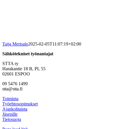
Taija Merisalo
2025-02-05T11:07:19+02:00
Sähkötekniset työnantajat
STTA ry
Harakantie 18 B, PL 55
02601 ESPOO
09 5476 1499
stta@stta.fi
Toiminta
Työehtosopimukset
Ajankohtaista
Jäsenille
Tietosuoja