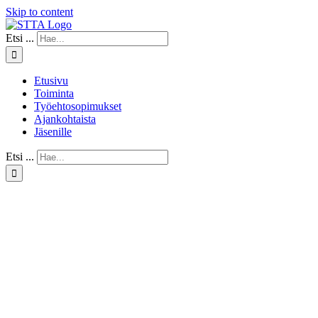
Skip to content
Etsi ...
Etusivu
Toiminta
Työehtosopimukset
Ajankohtaista
Jäsenille
Etsi ...