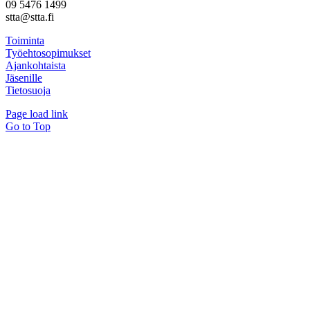
09 5476 1499
stta@stta.fi
Toiminta
Työehtosopimukset
Ajankohtaista
Jäsenille
Tietosuoja
Page load link
Go to Top