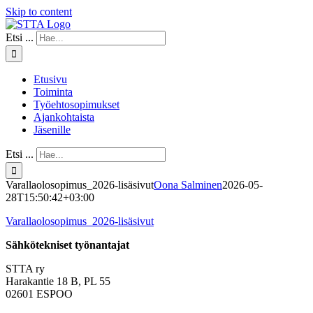
Skip to content
Etsi ...
Etusivu
Toiminta
Työehtosopimukset
Ajankohtaista
Jäsenille
Etsi ...
Varallaolosopimus_2026-lisäsivut
Oona Salminen
2026-05-
28T15:50:42+03:00
Varallaolosopimus_2026-lisäsivut
Sähkötekniset työnantajat
STTA ry
Harakantie 18 B, PL 55
02601 ESPOO