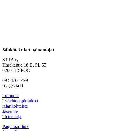
Sähkötekniset työnantajat
STTA ry
Harakantie 18 B, PL 55
02601 ESPOO
09 5476 1499
stta@stta.fi
Toiminta
Työehtosopimukset
Ajankohtaista
Jäsenille
Tietosuoja
Page load link