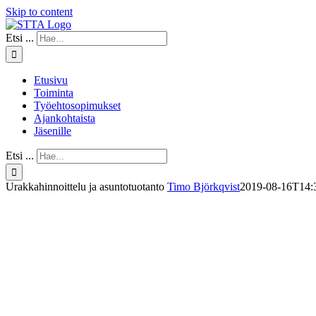
Skip to content
Etsi ...
Etusivu
Toiminta
Työehtosopimukset
Ajankohtaista
Jäsenille
Etsi ...
Urakkahinnoittelu ja asuntotuotanto
Timo Björkqvist
2019-08-16T14: