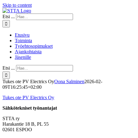
Skip to content
Etsi ...
Etusivu
Toiminta
Työehtosopimukset
Ajankohtaista
Jäsenille
Etsi ...
Tukes ote PV Electrics Oy
Oona Salminen
2026-02-
09T16:25:45+02:00
Tukes ote PV Electrics Oy
Sähkötekniset työnantajat
STTA ry
Harakantie 18 B, PL 55
02601 ESPOO