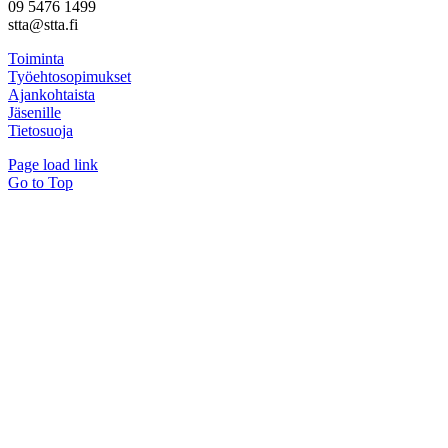
09 5476 1499
stta@stta.fi
Toiminta
Työehtosopimukset
Ajankohtaista
Jäsenille
Tietosuoja
Page load link
Go to Top