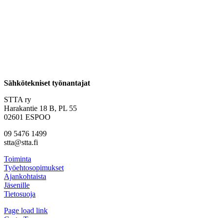
Sähkötekniset työnantajat
STTA ry
Harakantie 18 B, PL 55
02601 ESPOO
09 5476 1499
stta@stta.fi
Toiminta
Työehtosopimukset
Ajankohtaista
Jäsenille
Tietosuoja
Page load link