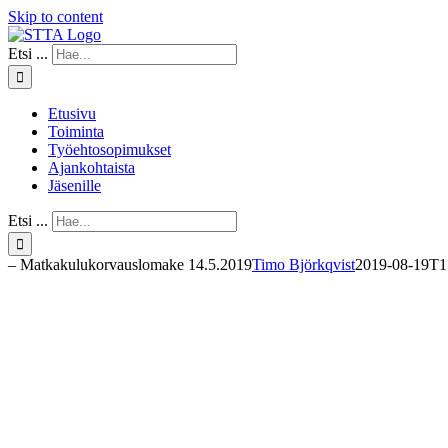
Skip to content
Etsi ...
Etusivu
Toiminta
Työehtosopimukset
Ajankohtaista
Jäsenille
Etsi ...
– Matkakulukorvauslomake 14.5.2019
Timo Björkqvist
2019-08-19T1