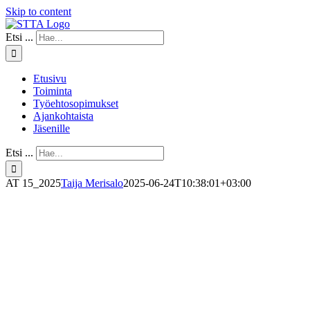
Skip to content
Etsi ...
Etusivu
Toiminta
Työehtosopimukset
Ajankohtaista
Jäsenille
Etsi ...
AT 15_2025
Taija Merisalo
2025-06-24T10:38:01+03:00