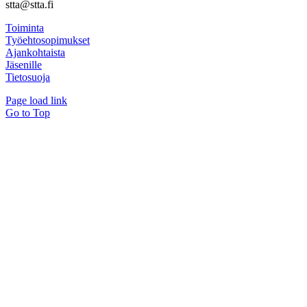
stta@stta.fi
Toiminta
Työehtosopimukset
Ajankohtaista
Jäsenille
Tietosuoja
Page load link
Go to Top