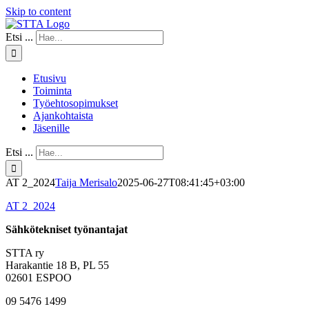
Skip to content
Etsi ...
Etusivu
Toiminta
Työehtosopimukset
Ajankohtaista
Jäsenille
Etsi ...
AT 2_2024
Taija Merisalo
2025-06-27T08:41:45+03:00
AT 2_2024
Sähkötekniset työnantajat
STTA ry
Harakantie 18 B, PL 55
02601 ESPOO
09 5476 1499