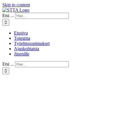
Skip to content
Etsi ...
Etusivu
Toiminta
Työehtosopimukset
Ajankohtaista
Jäsenille
Etsi ...