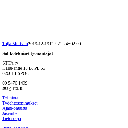
Taija Merisalo
2019-12-19T12:21:24+02:00
Sähkötekniset työnantajat
STTA ry
Harakantie 18 B, PL 55
02601 ESPOO
09 5476 1499
stta@stta.fi
Toiminta
Työehtosopimukset
Ajankohtaista
Jäsenille
Tietosuoja