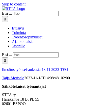
Skip to content
Etsi ...
Etusivu
Toiminta
Työehtosopimukset
Ajankohtaista
Jäsenille
Etsi ...
Ilmoitus työnseisauksista 18 11 2023 TEO
Taija Merisalo
2023-11-18T14:08:48+02:00
Sähkötekniset työnantajat
STTA ry
Harakantie 18 B, PL 55
02601 ESPOO