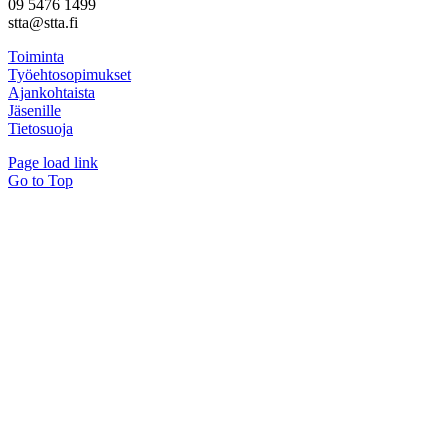
09 5476 1499
stta@stta.fi
Toiminta
Työehtosopimukset
Ajankohtaista
Jäsenille
Tietosuoja
Page load link
Go to Top