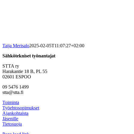
Taija Merisalo
2025-02-05T11:07:27+02:00
Sähkötekniset työnantajat
STTA ry
Harakantie 18 B, PL 55
02601 ESPOO
09 5476 1499
stta@stta.fi
Toiminta
Työehtosopimukset
Ajankohtaista
Jäsenille
Tietosuoja