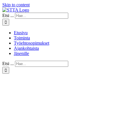
Skip to content
Etsi ...
Etusivu
Toiminta
Työehtosopimukset
Ajankohtaista
Jäsenille
Etsi ...