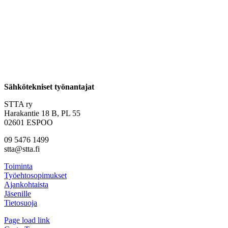
Sähkötekniset työnantajat
STTA ry
Harakantie 18 B, PL 55
02601 ESPOO
09 5476 1499
stta@stta.fi
Toiminta
Työehtosopimukset
Ajankohtaista
Jäsenille
Tietosuoja
Page load link