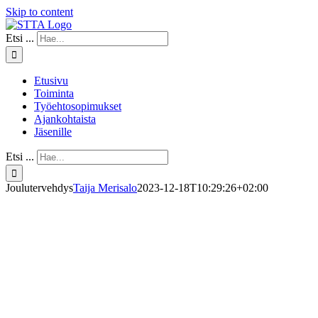
Skip to content
Etsi ...
Etusivu
Toiminta
Työehtosopimukset
Ajankohtaista
Jäsenille
Etsi ...
Joulutervehdys
Taija Merisalo
2023-12-18T10:29:26+02:00