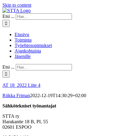
Skip to content
Etsi ...
Etusivu
Toiminta
Työehtosopimukset
Ajankohtaista
Jäsenille
Etsi ...
AT 18_2022 Liite 4
Riikka Friman
2022-12-19T14:30:29+02:00
Sähkötekniset työnantajat
STTA ry
Harakantie 18 B, PL 55
02601 ESPOO