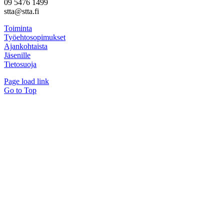
09 5476 1499
stta@stta.fi
Toiminta
Työehtosopimukset
Ajankohtaista
Jäsenille
Tietosuoja
Page load link
Go to Top