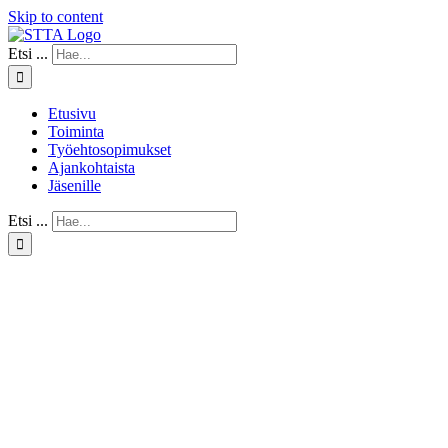
Skip to content
Etsi ...
Etusivu
Toiminta
Työehtosopimukset
Ajankohtaista
Jäsenille
Etsi ...