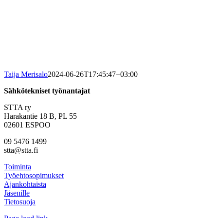
Taija Merisalo
2024-06-26T17:45:47+03:00
Sähkötekniset työnantajat
STTA ry
Harakantie 18 B, PL 55
02601 ESPOO
09 5476 1499
stta@stta.fi
Toiminta
Työehtosopimukset
Ajankohtaista
Jäsenille
Tietosuoja