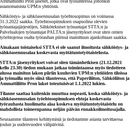
Ammattiliitto Pron jäsenet, jotka ovat työsuhteessa johonkin
asianomaisista UPM:n yhtiöistä.
Sähköistys- ja sähköasennusalan työehtosopimus on voimassa
31.3.2022 saakka. Työehtosopimuksen osapuolina olevien
työnantajajärjestöjen, Sähkötekniset työnantajat STTA:n ja
Palvelualojen työnantajat PALTA:n jäsenyritykset ovat siten omien
työehtojensa osalta työrauhan piirissä mainittuun ajankohtaan saakka.
Ainakaan toistaiseksi STTA ei ole saanut ilmoitusta sähköistys- ja
sähköasennusalaa koskevasta myötätuntotyötaistelusta.
STTA:n jäsenyritykset voivat siten tämänhetkisen (21.12.2021
kello 23.30) tiedon mukaan jatkaa toimintaansa myös tiedotteen
alussa mainitun lakon piiriin kuuluvien UPM:n yhtiöiden tiloissa
ja työmailla myös siinä tilanteessa, että Paperiliiton, Sähköliiton ja
Ammattiliitto Pron lakot toteutuisivat 1.1.2022 lukien.
Tilanne saattaa kuitenkin muuttua nopeasti, koska sähköistys- ja
sähköasennusalan työehtosopimuksen ehtoja koskevasta
työrauhasta huolimatta alaa koskeva myötätuntotyötaistelu on
mahdollista toimeenpanna neljän päivän ennakkoilmoitusajalla.
Seuraamme tilanteen kehittymistä ja tiedotamme asiasta tarvittaessa
joulun ja uudenvuoden välipäivinä.