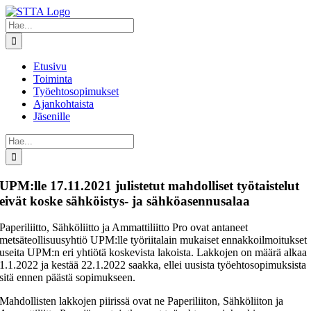
Skip
to
Etsi
content
...
Etusivu
Toiminta
Työehtosopimukset
Ajankohtaista
Jäsenille
Etsi
...
UPM:lle 17.11.2021 julistetut mahdolliset työtaistelut
eivät koske sähköistys- ja sähköasennusalaa
Paperiliitto, Sähköliitto ja Ammattiliitto Pro ovat antaneet
metsäteollisuusyhtiö UPM:lle työriitalain mukaiset ennakkoilmoitukset
useita UPM:n eri yhtiötä koskevista lakoista. Lakkojen on määrä alkaa
1.1.2022 ja kestää 22.1.2022 saakka, ellei uusista työehtosopimuksista
sitä ennen päästä sopimukseen.
Mahdollisten lakkojen piirissä ovat ne Paperiliiton, Sähköliiton ja