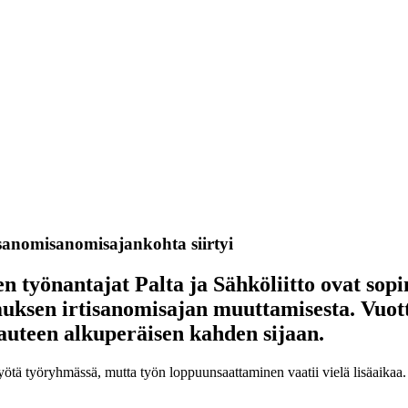
sanomisanomisajankohta siirtyi
 työnantajat Palta ja Sähköliitto ovat sopi
muksen irtisanomisajan muuttamisesta. Vuot
auteen alkuperäisen kahden sijaan.
tä työryhmässä, mutta työn loppuunsaattaminen vaatii vielä lisäaikaa.