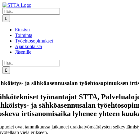
Skip
to
Etsi
content
...
Etusivu
Toiminta
Työehtosopimukset
Ajankohtaista
Jäsenille
Etsi
...
hköistys- ja sähköasennusalan työehtosopimuksen irti
ähkötekniset työnantajat STTA, Palvelualojen
ähköistys- ja sähköasennusalan työehtosopi
oskeva irtisanomisaika lyhenee yhteen kuuk
apuolet ovat tammikuussa jatkaneet urakkatyömääräysten selkeyttämistyö
uvotellaan vielä erikseen.