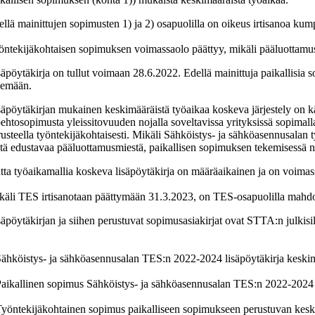
ellä mainittujen sopimusten 1) ja 2) osapuolilla on oikeus irtisanoa ku
öntekijäkohtaisen sopimuksen voimassaolo päättyy, mikäli pääluottamu
säpöytäkirja on tullut voimaan 28.6.2022.
Edellä mainittuja paikallisia 
kemään.
säpöytäkirjan mukainen keskimääräistä työaikaa koskeva järjestely on k
ehtosopimusta yleissitovuuden nojalla soveltavissa yrityksissä sopimalla
rusteella työntekijäkohtaisesti. Mikäli Sähköistys- ja sähköasennusalan 
itä edustavaa pääluottamusmiestä, paikallisen sopimuksen tekemisessä n
tta työaikamallia koskeva lisäpöytäkirja on määräaikainen ja on voim
käli TES irtisanotaan päättymään 31.3.2023, on TES-osapuolilla mahdolli
äpöytäkirjan ja siihen perustuvat sopimusasiakirjat ovat STTA:n julkisilt
Sähköistys- ja sähköasennusalan TES:n 2022-2024 lisäpöytäkirja keski
Paikallinen sopimus Sähköistys- ja sähköasennusalan TES:n 2022-2024 
Työntekijäkohtainen sopimus paikalliseen sopimukseen perustuvan kes