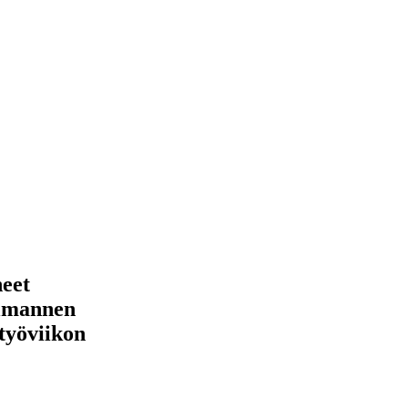
neet
olmannen
 työviikon