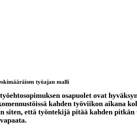
eskimääräisen työajan malli
n työehtosopimuksen osapuolet ovat hyväksy
a komennustöissä kahden työviikon aikana k
n siten, että työntekijä pitää kahden pitkän
svapaata.