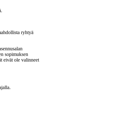
ä.
mahdollista ryhtyä
öasennusalan
isen sopimuksen
t eivät ole valinneet
jalla.