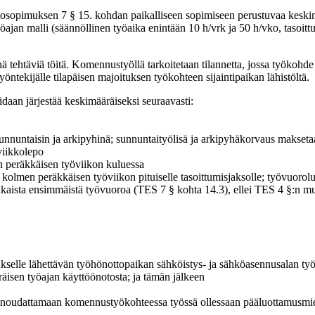
htosopimuksen 7 § 15. kohdan paikalliseen sopimiseen perustuvaa keski
jan malli (säännöllinen työaika enintään 10 h/vrk ja 50 h/vko, tasoit
htäviä töitä. Komennustyöllä tarkoitetaan tilannetta, jossa työkohde s
yöntekijälle tilapäisen majoituksen työkohteen sijaintipaikan lähistöltä.
daan järjestää keskimääräiseksi seuraavasti:
sunnuntaisin ja arkipyhinä; sunnuntaityölisä ja arkipyhäkorvaus makseta
 viikkolepo
n peräkkäisen työviikon kuluessa
 kolmen peräkkäisen työviikon pituiselle tasoittumisjaksolle; työvuorolue
ukaista ensimmäistä työvuoroa (TES 7 § kohta 14.3), ellei TES 4 §:n mu
elle lähettävän työhönottopaikan sähköistys- ja sähköasennusalan työ
isen työajan käyttöönotosta; ja tämän jälkeen
tuu noudattamaan komennustyökohteessa työssä ollessaan pääluottamusm