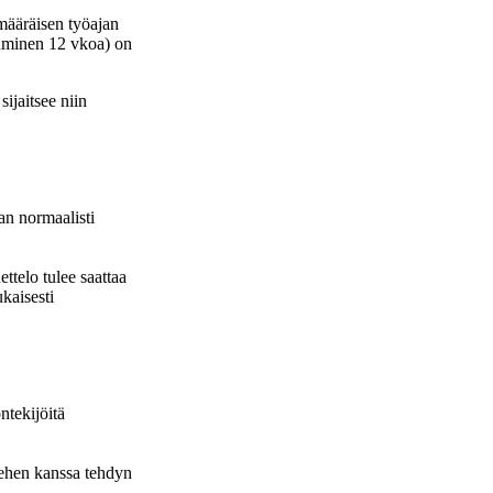
määräisen työajan
tuminen 12 vkoa) on
ijaitsee niin
an normaalisti
ttelo tulee saattaa
kaisesti
ntekijöitä
iehen kanssa tehdyn