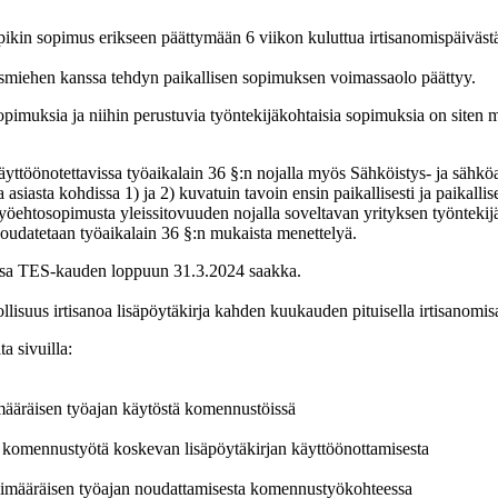
mpikin sopimus erikseen päättymään 6 viikon kuluttua irtisanomispäiväst
smiehen kanssa tehdyn paikallisen sopimuksen voimassaolo päättyy.
sopimuksia ja niihin perustuvia työntekijäkohtaisia sopimuksia on siten 
äyttöönotettavissa työaikalain 36 §:n nojalla myös Sähköistys- ja sähk
 asiasta kohdissa 1) ja 2) kuvatuin tavoin ensin paikallisesti ja paikall
työehtosopimusta yleissitovuuden nojalla soveltavan yrityksen työntekijä
oudatetaan työaikalain 36 §:n mukaista menettelyä.
assa TES-kauden loppuun 31.3.2024 saakka.
suus irtisanoa lisäpöytäkirja kahden kuukauden pituisella irtisanomisa
a sivuilla:
määräisen työajan käytöstä komennustöissä
komennustyötä koskevan lisäpöytäkirjan käyttöönottamisesta
kimääräisen työajan noudattamisesta komennustyökohteessa