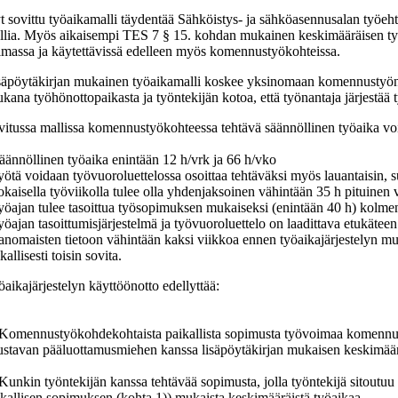
t sovittu työaikamalli täydentää Sähköistys- ja sähköasennusalan työe
llia. Myös aikaisempi TES 7 § 15. kohdan mukainen keskimääräisen työa
imassa ja käytettävissä edelleen myös komennustyökohteissa.
säpöytäkirjan mukainen työaikamalli koskee yksinomaan komennustyönä te
kana työhönottopaikasta ja työntekijän kotoa, että työnantaja järjestää t
vitussa mallissa komennustyökohteessa tehtävä säännöllinen työaika voi
säännöllinen työaika enintään 12 h/vrk ja 66 h/vko
työtä voidaan työvuoroluettelossa osoittaa tehtäväksi myös lauantaisin, 
jokaisella työviikolla tulee olla yhdenjaksoinen vähintään 35 h pituinen
työajan tulee tasoittua työsopimuksen mukaiseksi (enintään 40 h) kolme
yöajan tasoittumisjärjestelmä ja työvuoroluettelo on laadittava etukäteen
ianomaisten tietoon vähintään kaksi viikkoa ennen työaikajärjestelyn m
kallisesti toisin sovita.
öaikajärjestelyn käyttöönotto edellyttää:
 Komennustyökohdekohtaista paikallista sopimusta työvoimaa komennuks
ustavan pääluottamusmiehen kanssa lisäpöytäkirjan mukaisen keskimäärä
 Kunkin työntekijän kanssa tehtävää sopimusta, jolla työntekijä sitou
ikallisen sopimuksen (kohta 1)) mukaista keskimääräistä työaikaa.