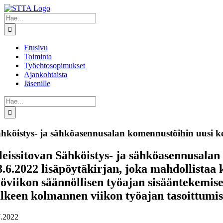
Skip
to
Etsi
content
...
Etusivu
Toiminta
Työehtosopimukset
Ajankohtaista
Jäsenille
Etsi
...
hköistys- ja sähköasennusalan komennustöihin uusi k
leissitovan Sähköistys- ja sähköasennusala
8.6.2022 lisäpöytäkirjan, joka mahdollista
yöviikon säännöllisen työajan sisääntekemise
älkeen kolmannen viikon työajan tasoittumi
7.2022