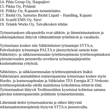
14. Pihla Group Oy, Haapajärvi
15. Piklas Oy, Pyhäntä
16. Pölkky Oy, Kajaanin tuotantolaitos
17. Biohit Oy, Sartorius Biohit Liquid – Handling, Kajaani
18. Scanfil EMS Oy, Sievi
19. Telatek Works Oy, Taivalkosken tehdas
Työnseisauksen ulkopuolella ovat sähkön- ja lämmöntuotantoon ja
sähkönjakeluun liittyvät välttämättömät työtehtävät ja varallaolo.
Työnseisaus koskee niin Sähkötekniset työnantajat STTA:n,
Palvelualojen työnantajat PALTA:n jäsenyrityksiä samoin kuin
Sähköistys- ja sähköasennusalan työehtosopimusta työehtosopimuksen
yleissitovuuden perusteella soveltavia työnantajajärjestöön
kuulumattomia yrityksiä.
Sähköistys- ja sähköasennusalan työehtosopimuksen lisäksi
Sähköalojen ammattiliiton toimeenpanema työnseisaus koskee myös
Huolto- ja kunnossapitoalan ja Sähköalan TES Energia-ICT-Verkosto
työehtosopimuksella edellä mainituissa työkohteissa tehtäviä töitä.
Työnseisaukset liittyvät Teollisuusliiton kyseisissä kohteissa samana
päivänä toimeenpanemiin poliittisiin työtaistelutoimiin.
Lähemmät tiedot työnseisauksesta ja siihen liittyvistä
reklamaatiotoimenpiteistä löytyvät STTA:n jäsensivuilta.