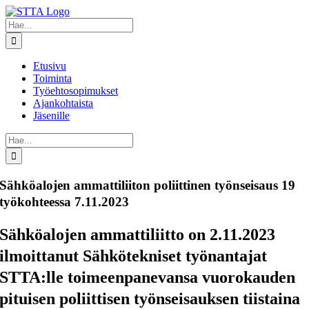
Skip
to
Etsi
content
...
Etusivu
Toiminta
Työehtosopimukset
Ajankohtaista
Jäsenille
Etsi
...
Sähköalojen ammattiliiton poliittinen työnseisaus 19
työkohteessa 7.11.2023
Sähköalojen ammattiliitto on 2.11.2023
ilmoittanut Sähkötekniset työnantajat
STTA:lle toimeenpanevansa vuorokauden
pituisen poliittisen työnseisauksen tiistaina