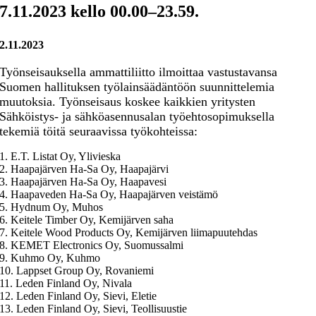
7.11.2023 kello 00.00–23.59.
2.11.2023
Työnseisauksella ammattiliitto ilmoittaa vastustavansa
Suomen hallituksen työlainsäädäntöön suunnittelemia
muutoksia.
Työnseisaus koskee kaikkien yritysten
Sähköistys- ja sähköasennusalan työehtosopimuksella
tekemiä töitä seuraavissa työkohteissa:
1. E.T. Listat Oy, Ylivieska
2. Haapajärven Ha-Sa Oy, Haapajärvi
3. Haapajärven Ha-Sa Oy, Haapavesi
4. Haapaveden Ha-Sa Oy, Haapajärven veistämö
5. Hydnum Oy, Muhos
6. Keitele Timber Oy, Kemijärven saha
7. Keitele Wood Products Oy, Kemijärven liimapuutehdas
8. KEMET Electronics Oy, Suomussalmi
9. Kuhmo Oy, Kuhmo
10. Lappset Group Oy, Rovaniemi
11. Leden Finland Oy, Nivala
12. Leden Finland Oy, Sievi, Eletie
13. Leden Finland Oy, Sievi, Teollisuustie