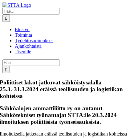
Skip
to
Etsi
content
...
Etusivu
Toiminta
Työehtosopimukset
Ajankohtaista
Jäsenille
Etsi
...
Poliittiset lakot jatkuvat sähköistysalalla
25.3.-31.3.2024 eräissä teollisuuden ja logistiikan
kohteissa
Sähköalojen ammattiliitto ry on antanut
Sähkötekniset työnantajat STTA:lle 20.3.2024
ilmoituksen poliittisista työnseisauksista.
Ilmoituksella jatketaan eräissä teollisuuden ja logistiikan kohteissa