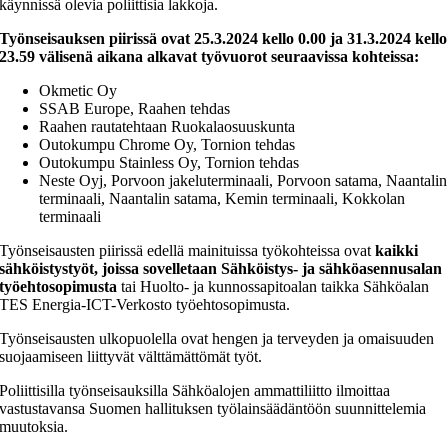
käynnissä olevia poliittisia lakkoja.
Työnseisauksen piirissä ovat 25.3.2024 kello 0.00 ja 31.3.2024 kello
23.59 välisenä aikana alkavat työvuorot seuraavissa kohteissa:
Okmetic Oy
SSAB Europe, Raahen tehdas
Raahen rautatehtaan Ruokalaosuuskunta
Outokumpu Chrome Oy, Tornion tehdas
Outokumpu Stainless Oy, Tornion tehdas
Neste Oyj, Porvoon jakeluterminaali, Porvoon satama, Naantalin
terminaali, Naantalin satama, Kemin terminaali, Kokkolan
terminaali
Työnseisausten piirissä edellä mainituissa työkohteissa ovat
kaikki
sähköistystyöt, joissa sovelletaan Sähköistys- ja sähköasennusalan
työehtosopimusta
tai Huolto- ja kunnossapitoalan taikka Sähköalan
TES Energia-ICT-Verkosto työehtosopimusta.
Työnseisausten ulkopuolella ovat hengen ja terveyden ja omaisuuden
suojaamiseen liittyvät välttämättömät työt.
Poliittisilla työnseisauksilla Sähköalojen ammattiliitto ilmoittaa
vastustavansa Suomen hallituksen työlainsäädäntöön suunnittelemia
muutoksia.