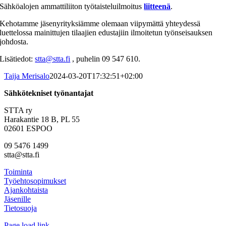
Sähköalojen ammattiliiton työtaisteluilmoitus
liitteenä
.
Kehotamme jäsenyrityksiämme olemaan viipymättä yhteydessä
luettelossa mainittujen tilaajien edustajiin ilmoitetun työnseisauksen
johdosta.
Lisätiedot:
stta@stta.fi
, puhelin 09 547 610.
Taija Merisalo
2024-03-20T17:32:51+02:00
Sähkötekniset työnantajat
STTA ry
Harakantie 18 B, PL 55
02601 ESPOO
09 5476 1499
stta@stta.fi
Toiminta
Työehtosopimukset
Ajankohtaista
Jäsenille
Tietosuoja
Page load link