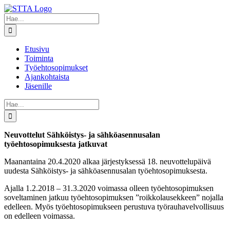
Skip
to
Etsi
content
...
Etusivu
Toiminta
Työehtosopimukset
Ajankohtaista
Jäsenille
Etsi
...
Neuvottelut Sähköistys- ja sähköasennusalan
työehtosopimuksesta jatkuvat
Maanantaina 20.4.2020 alkaa järjestyksessä 18. neuvottelupäivä
uudesta Sähköistys- ja sähköasennusalan työehtosopimuksesta.
Ajalla 1.2.2018 – 31.3.2020 voimassa olleen työehtosopimuksen
soveltaminen jatkuu työehtosopimuksen ”roikkolausekkeen” nojalla
edelleen. Myös työehtosopimukseen perustuva työrauhavelvollisuus
on edelleen voimassa.