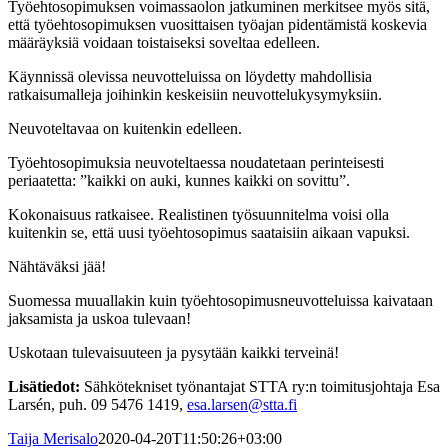
Työehtosopimuksen voimassaolon jatkuminen merkitsee myös sitä,
että työehtosopimuksen vuosittaisen työajan pidentämistä koskevia
määräyksiä voidaan toistaiseksi soveltaa edelleen.
Käynnissä olevissa neuvotteluissa on löydetty mahdollisia
ratkaisumalleja joihinkin keskeisiin neuvottelukysymyksiin.
Neuvoteltavaa on kuitenkin edelleen.
Työehtosopimuksia neuvoteltaessa noudatetaan perinteisesti
periaatetta: ”kaikki on auki, kunnes kaikki on sovittu”.
Kokonaisuus ratkaisee. Realistinen työsuunnitelma voisi olla
kuitenkin se, että uusi työehtosopimus saataisiin aikaan vapuksi.
Nähtäväksi jää!
Suomessa muuallakin kuin työehtosopimusneuvotteluissa kaivataan
jaksamista ja uskoa tulevaan!
Uskotaan tulevaisuuteen ja pysytään kaikki terveinä!
Lisätiedot:
Sähkötekniset työnantajat STTA ry:n toimitusjohtaja Esa
Larsén, puh. 09 5476 1419,
esa.larsen@stta.fi
Taija Merisalo
2020-04-20T11:50:26+03:00