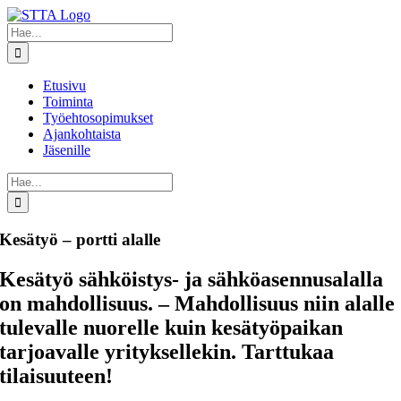
Skip
to
Etsi
content
...
Etusivu
Toiminta
Työehtosopimukset
Ajankohtaista
Jäsenille
Etsi
...
Kesätyö – portti alalle
Kesätyö sähköistys- ja sähköasennusalalla
on mahdollisuus. – Mahdollisuus niin alalle
tulevalle nuorelle kuin kesätyöpaikan
tarjoavalle yrityksellekin. Tarttukaa
tilaisuuteen!