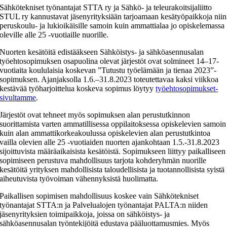
Sähkötekniset työnantajat STTA ry ja Sähkö- ja teleurakoitsijaliitto
STUL ry kannustavat jäsenyrityksiään tarjoamaan kesätyöpaikkoja niin
peruskoulu- ja lukioikäisille samoin kuin ammattialaa jo opiskelemassa
oleville alle 25 -vuotiaille nuorille.
Nuorten kesätöitä edistääkseen Sähköistys- ja sähköasennusalan
työehtosopimuksen osapuolina olevat järjestöt ovat solmineet 14–17-
vuotiaita koululaisia koskevan ”Tutustu työelämään ja tienaa 2023”-
sopimuksen. Ajanjaksolla 1.6.–31.8.2023 toteutettavaa kaksi viikkoa
kestävää työharjoittelua koskeva sopimus löytyy
työehtosopimukset-
sivultamme
.
Järjestöt ovat tehneet myös sopimuksen alan perustutkinnon
suorittamista varten ammatillisessa oppilaitoksessa opiskelevien samoin
kuin alan ammattikorkeakoulussa opiskelevien alan perustutkintoa
vailla olevien alle 25 -vuotiaiden nuorten ajankohtaan 1.5.-31.8.2023
sijoittuvista määräaikaisista kesätöistä. Sopimukseen liittyy paikalliseen
sopimiseen perustuva mahdollisuus tarjota kohderyhmän nuorille
kesätöitä yrityksen mahdollisista taloudellisista ja tuotannollisista syistä
aiheutuvista työvoiman vähennyksistä huolimatta.
Paikallisen sopimisen mahdollisuus koskee vain Sähkötekniset
työnantajat STTA:n ja Palvelualojen työnantajat PALTA:n niiden
jäsenyrityksien toimipaikkoja, joissa on sähköistys- ja
sähköasennusalan työntekijöitä edustava pääluottamusmies. Myös