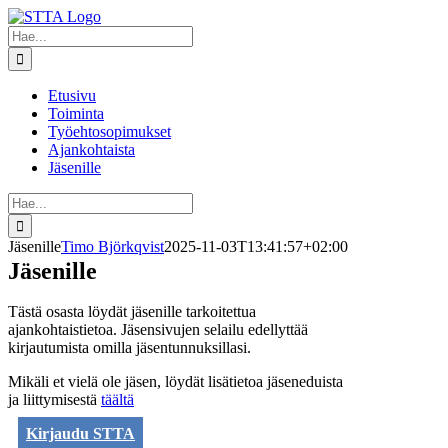
Skip
to
Etsi
content
...
Etusivu
Toiminta
Työehtosopimukset
Ajankohtaista
Jäsenille
Etsi
...
Jäsenille
Timo Björkqvist
2025-11-03T13:41:57+02:00
Jäsenille
Tästä osasta löydät jäsenille tarkoitettua
ajankohtaistietoa. Jäsensivujen selailu edellyttää
kirjautumista omilla jäsentunnuksillasi.
Mikäli et vielä ole jäsen, löydät lisätietoa jäseneduista
ja liittymisestä
täältä
Kirjaudu STTA