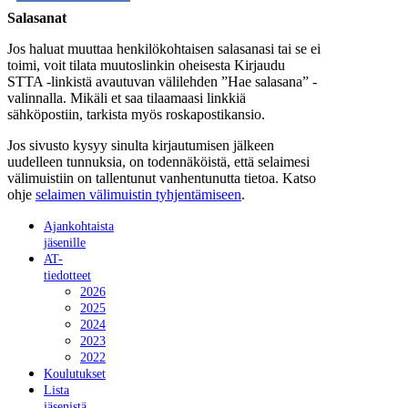
Salasanat
Jos haluat muuttaa henkilökohtaisen salasanasi tai se ei
toimi, voit tilata muutoslinkin oheisesta Kirjaudu
STTA -linkistä avautuvan välilehden ”Hae salasana” -
valinnalla. Mikäli et saa tilaamaasi linkkiä
sähköpostiin, tarkista myös roskapostikansio.
Jos sivusto kysyy sinulta kirjautumisen jälkeen
uudelleen tunnuksia, on todennäköistä, että selaimesi
välimuistiin on tallentunut vanhentunutta tietoa. Katso
ohje
selaimen välimuistin tyhjentämiseen
.
Ajankohtaista
jäsenille
AT-
tiedotteet
2026
2025
2024
2023
2022
Koulutukset
Lista
jäsenistä