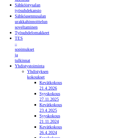
Sähköistysalan
työsuhdekansio
Sähköasennusalan
urakkahinnoittelun
soveltaminen
Työsuhdelomakkeet
TES
–
sopimukset
ja
tulkinnat
Yhdistystoiminta
Yhdistyksen
kokoukset
Kevätkokous
21.4.2026
Syyskokous
27.11.2025
Kevätkokous
23.4.2025
Syyskokous
21.11.2024
Kevätkokous
26.4.2024