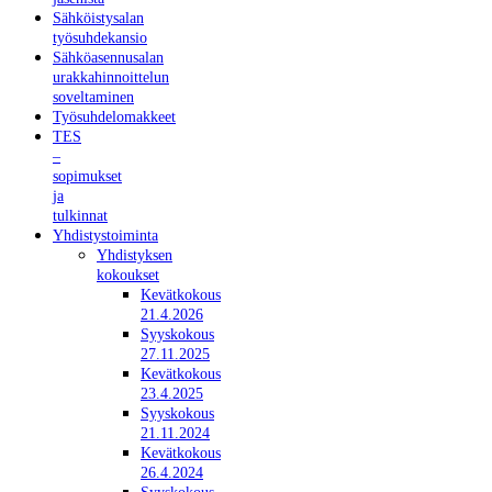
Sähköistysalan
työsuhdekansio
Sähköasennusalan
urakkahinnoittelun
soveltaminen
Työsuhdelomakkeet
TES
–
sopimukset
ja
tulkinnat
Yhdistystoiminta
Yhdistyksen
kokoukset
Kevätkokous
21.4.2026
Syyskokous
27.11.2025
Kevätkokous
23.4.2025
Syyskokous
21.11.2024
Kevätkokous
26.4.2024