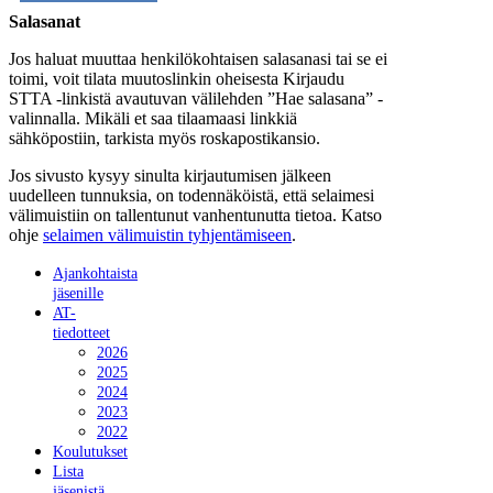
Salasanat
Jos haluat muuttaa henkilökohtaisen salasanasi tai se ei
toimi, voit tilata muutoslinkin oheisesta Kirjaudu
STTA -linkistä avautuvan välilehden ”Hae salasana” -
valinnalla. Mikäli et saa tilaamaasi linkkiä
sähköpostiin, tarkista myös roskapostikansio.
Jos sivusto kysyy sinulta kirjautumisen jälkeen
uudelleen tunnuksia, on todennäköistä, että selaimesi
välimuistiin on tallentunut vanhentunutta tietoa. Katso
ohje
selaimen välimuistin tyhjentämiseen
.
Ajankohtaista
jäsenille
AT-
tiedotteet
2026
2025
2024
2023
2022
Koulutukset
Lista
jäsenistä