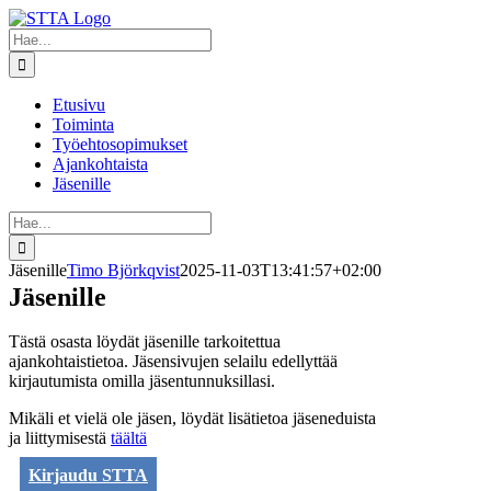
Skip
to
Etsi
content
...
Etusivu
Toiminta
Työehtosopimukset
Ajankohtaista
Jäsenille
Etsi
...
Jäsenille
Timo Björkqvist
2025-11-03T13:41:57+02:00
Jäsenille
Tästä osasta löydät jäsenille tarkoitettua
ajankohtaistietoa. Jäsensivujen selailu edellyttää
kirjautumista omilla jäsentunnuksillasi.
Mikäli et vielä ole jäsen, löydät lisätietoa jäseneduista
ja liittymisestä
täältä
Kirjaudu STTA