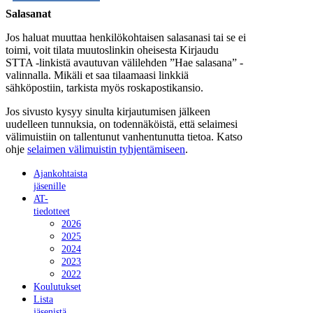
Salasanat
Jos haluat muuttaa henkilökohtaisen salasanasi tai se ei
toimi, voit tilata muutoslinkin oheisesta Kirjaudu
STTA -linkistä avautuvan välilehden ”Hae salasana” -
valinnalla. Mikäli et saa tilaamaasi linkkiä
sähköpostiin, tarkista myös roskapostikansio.
Jos sivusto kysyy sinulta kirjautumisen jälkeen
uudelleen tunnuksia, on todennäköistä, että selaimesi
välimuistiin on tallentunut vanhentunutta tietoa. Katso
ohje
selaimen välimuistin tyhjentämiseen
.
Ajankohtaista
jäsenille
AT-
tiedotteet
2026
2025
2024
2023
2022
Koulutukset
Lista
jäsenistä