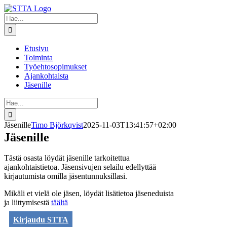
Skip
to
Etsi
content
...
Etusivu
Toiminta
Työehtosopimukset
Ajankohtaista
Jäsenille
Etsi
...
Jäsenille
Timo Björkqvist
2025-11-03T13:41:57+02:00
Jäsenille
Tästä osasta löydät jäsenille tarkoitettua
ajankohtaistietoa. Jäsensivujen selailu edellyttää
kirjautumista omilla jäsentunnuksillasi.
Mikäli et vielä ole jäsen, löydät lisätietoa jäseneduista
ja liittymisestä
täältä
Kirjaudu STTA