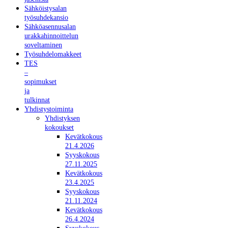
Sähköistysalan
työsuhdekansio
Sähköasennusalan
urakkahinnoittelun
soveltaminen
Työsuhdelomakkeet
TES
–
sopimukset
ja
tulkinnat
Yhdistystoiminta
Yhdistyksen
kokoukset
Kevätkokous
21.4.2026
Syyskokous
27.11.2025
Kevätkokous
23.4.2025
Syyskokous
21.11.2024
Kevätkokous
26.4.2024